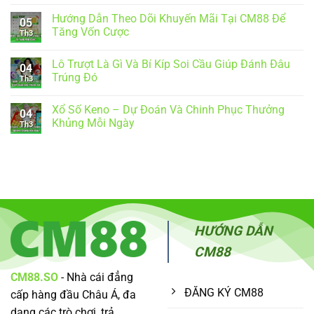
Hướng
Không
Dẫn
có
Hướng Dẫn Theo Dõi Khuyến Mãi Tại CM88 Để
Nhận
bình
05
Khuyến
luận
Tăng Vốn Cược
Th3
Mãi
ở
Nạp
Hướng
Không
Đầu
Dẫn
có
Lô Trượt Là Gì Và Bí Kíp Soi Cầu Giúp Đánh Đâu
Tại
Chơi
bình
04
CM88
Thử
luận
Trúng Đó
Th3
Thành
Trên
ở
Công
CM88
Hướng
Không
Để
Dẫn
có
Xổ Số Keno – Dự Đoán Và Chinh Phục Thưởng
Tăng
Theo
bình
04
Cơ
Dõi
luận
Khủng Mỗi Ngày
Th3
Hội
Khuyến
ở
Thắng
Mãi
Lô
Không
Lớn
Tại
Trượt
có
CM88
Là
bình
Để
Gì
luận
Tăng
Và
ở
Vốn
Bí
Xổ
Cược
Kíp
Số
Soi
Keno
Cầu
–
Giúp
Dự
HƯỚNG DẪN
Đánh
Đoán
Đâu
Và
Trúng
Chinh
CM88
Đó
Phục
Thưởng
Khủng
CM88.SO
- Nhà cái đẳng
Mỗi
ĐĂNG KÝ CM88
Ngày
cấp hàng đầu Châu Á, đa
dạng các trò chơi, trả