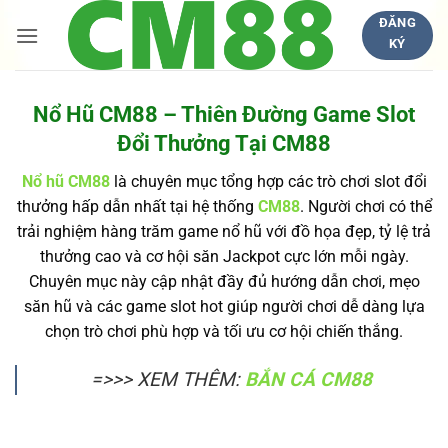
Bỏ
ĐĂNG
qua
KÝ
nội
dung
Nổ Hũ CM88 – Thiên Đường Game Slot
Đổi Thưởng Tại CM88
Nổ hũ CM88
là chuyên mục tổng hợp các trò chơi slot đổi
thưởng hấp dẫn nhất tại hệ thống
CM88
. Người chơi có thể
trải nghiệm hàng trăm game nổ hũ với đồ họa đẹp, tỷ lệ trả
thưởng cao và cơ hội săn Jackpot cực lớn mỗi ngày.
Chuyên mục này cập nhật đầy đủ hướng dẫn chơi, mẹo
săn hũ và các game slot hot giúp người chơi dễ dàng lựa
chọn trò chơi phù hợp và tối ưu cơ hội chiến thắng.
=>>> XEM THÊM:
BẮN CÁ CM88