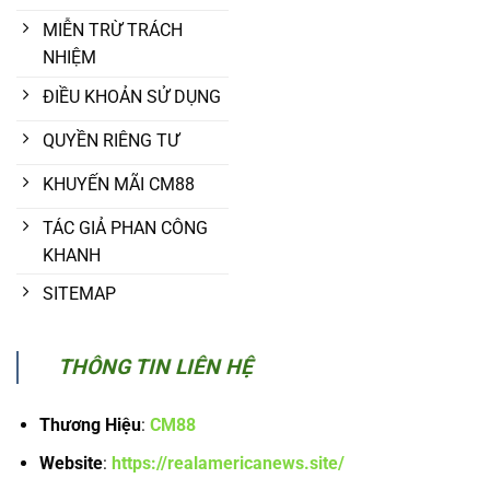
MIỄN TRỪ TRÁCH
NHIỆM
ĐIỀU KHOẢN SỬ DỤNG
QUYỀN RIÊNG TƯ
KHUYẾN MÃI CM88
TÁC GIẢ PHAN CÔNG
KHANH
SITEMAP
THÔNG TIN LIÊN HỆ
Thương Hiệu
:
CM88
Website
:
https://realamericanews.site/