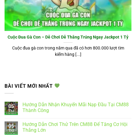
Cuộc Đua Gà Con – Dễ Chơi Dễ Thắng Trúng Ngay Jackpot 1 Tỷ
Cuộc đua gà con trong năm qua đã có hơn 800.000 lượt tìm
kiếm hàng [...]
BÀI VIẾT MỚI NHẤT
Hướng Dẫn Nhận Khuyến Mãi Nạp Đầu Tại CM88
05
Thành Công
Th3
Không
có
Hướng Dẫn Chơi Thử Trên CM88 Để Tăng Cơ Hội
bình
05
luận
Thắng Lớn
Th3
ở