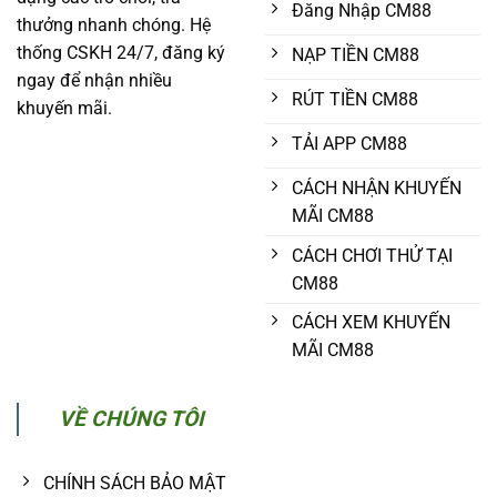
Đăng Nhập CM88
thưởng nhanh chóng. Hệ
thống CSKH 24/7, đăng ký
NẠP TIỀN CM88
ngay để nhận nhiều
RÚT TIỀN CM88
khuyến mãi.
TẢI APP CM88
CÁCH NHẬN KHUYẾN
MÃI CM88
CÁCH CHƠI THỬ TẠI
CM88
CÁCH XEM KHUYẾN
MÃI CM88
VỀ CHÚNG TÔI
CHÍNH SÁCH BẢO MẬT