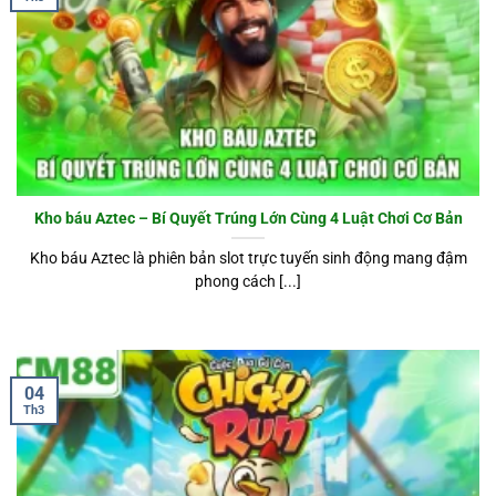
Kho báu Aztec – Bí Quyết Trúng Lớn Cùng 4 Luật Chơi Cơ Bản
Kho báu Aztec là phiên bản slot trực tuyến sinh động mang đậm
phong cách [...]
04
Th3