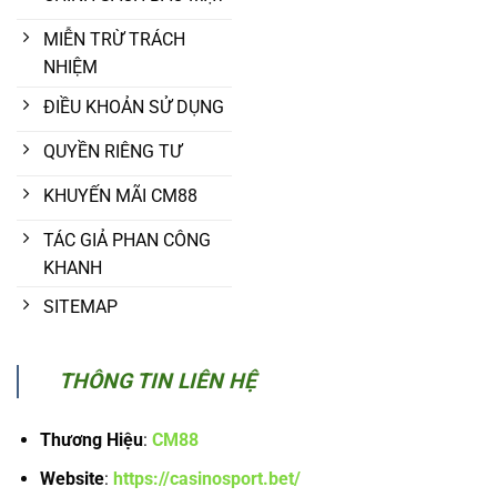
MIỄN TRỪ TRÁCH
NHIỆM
ĐIỀU KHOẢN SỬ DỤNG
QUYỀN RIÊNG TƯ
KHUYẾN MÃI CM88
TÁC GIẢ PHAN CÔNG
KHANH
SITEMAP
THÔNG TIN LIÊN HỆ
Thương Hiệu
:
CM88
Website
:
https://casinosport.bet/