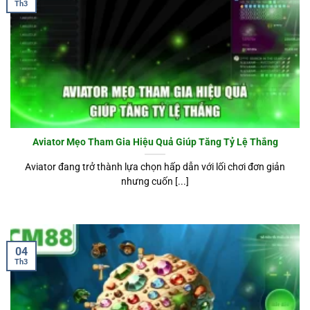
Th3
Aviator Mẹo Tham Gia Hiệu Quả Giúp Tăng Tỷ Lệ Thắng
Aviator đang trở thành lựa chọn hấp dẫn với lối chơi đơn giản
nhưng cuốn [...]
04
Th3