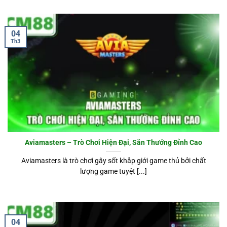
04
Th3
Aviamasters – Trò Chơi Hiện Đại, Săn Thưởng Đỉnh Cao
Aviamasters là trò chơi gây sốt khắp giới game thủ bởi chất
lượng game tuyệt [...]
04